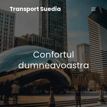
Transport Suedia
Confortul
dumneavoastra