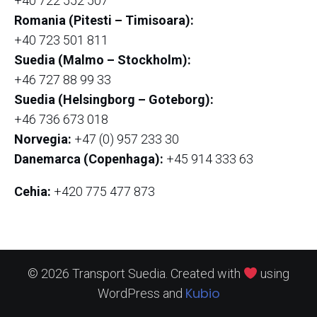
+40 722 552 507
Romania (Pitesti – Timisoara):
+40 723 501 811
Suedia (Malmo – Stockholm):
+46 727 88 99 33
Suedia (Helsingborg – Goteborg):
+46 736 673 018
Norvegia:
+47 (0) 957 233 30
Danemarca (Copenhaga):
+45 914 333 63
Cehia:
+420 775 477 873
© 2026 Transport Suedia. Created with
using
Kubio
WordPress and