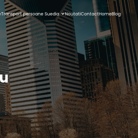
e
Transport persoane Suedia
Noutati
Contact
Home
Blog
ru