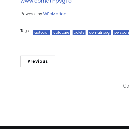
www.comati-psg.ro
WPeMatico
Powered by
Tags:
autocar
calatorie
colete
comati psg
persoan
Previous
Co