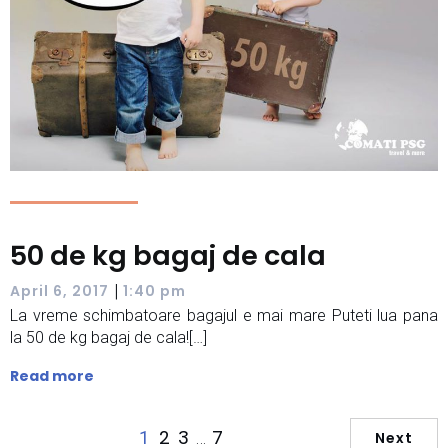
50 de kg bagaj de cala
|
April 6, 2017
1:40 pm
La vreme schimbatoare bagajul e mai mare Puteti lua pana
la 50 de kg bagaj de cala![…]
Read more
2
3
7
1
…
Next