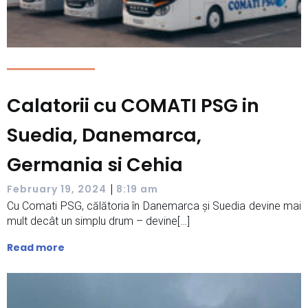
Calatorii cu COMATI PSG in
Suedia, Danemarca,
Germania si Cehia
|
February 19, 2024
8:19 am
Cu Comati PSG, călătoria în Danemarca și Suedia devine mai
mult decât un simplu drum – devine[…]
Read more