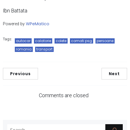
Ibn Battata
WPeMatico
Powered by
Tags:
autocar
calatorie
colete
comati psg
persoane
romania
transport
Previous
Next
Comments are closed