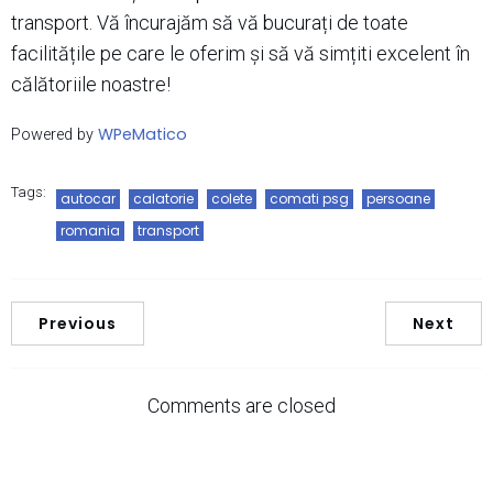
transport. Vă încurajăm să vă bucurați de toate
facilitățile pe care le oferim și să vă simțiti excelent în
călătoriile noastre!
WPeMatico
Powered by
Tags:
autocar
calatorie
colete
comati psg
persoane
romania
transport
Previous
Next
Comments are closed